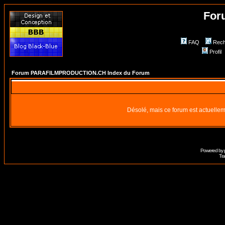
For
FAQ
Rech
Profil
Forum PARAFILMPRODUCTION.CH Index du Forum
Désolé, mais ce forum est actuellem
Powered by
Tra