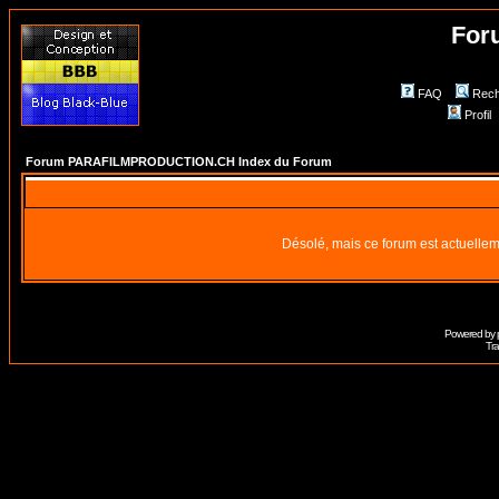
For
FAQ
Rech
Profil
Forum PARAFILMPRODUCTION.CH Index du Forum
Désolé, mais ce forum est actuellem
Powered by
Tra