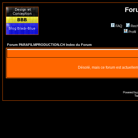
For
FAQ
Rech
Profil
Forum PARAFILMPRODUCTION.CH Index du Forum
Désolé, mais ce forum est actuellem
Powered by
Tra