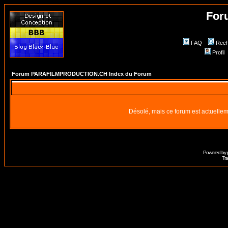
For
FAQ
Rech
Profil
Forum PARAFILMPRODUCTION.CH Index du Forum
Désolé, mais ce forum est actuellem
Powered by
Tra