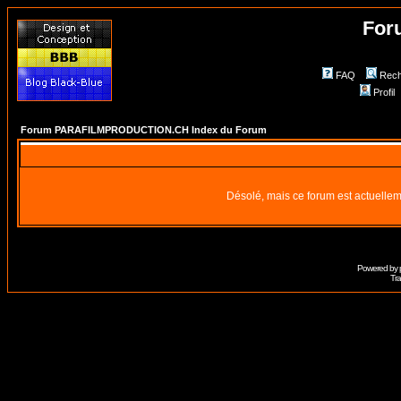
For
FAQ
Rech
Profil
Forum PARAFILMPRODUCTION.CH Index du Forum
Désolé, mais ce forum est actuellem
Powered by
Tra