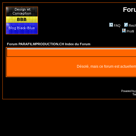
For
FAQ
Rech
Profil
Forum PARAFILMPRODUCTION.CH Index du Forum
Désolé, mais ce forum est actuellem
Powered by
Tra