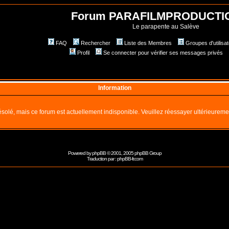
Forum PARAFILMPRODUCTI
Le parapente au Salève
FAQ
Rechercher
Liste des Membres
Groupes d'utilisa
Profil
Se connecter pour vérifier ses messages privés
Information
solé, mais ce forum est actuellement indisponible. Veuillez réessayer ultérieureme
Powered by
phpBB
© 2001, 2005 phpBB Group
Traduction par :
phpBB-fr.com