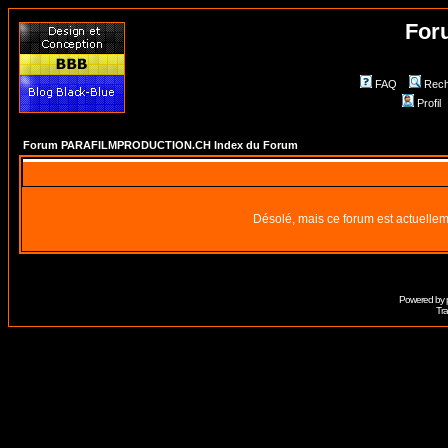
For
FAQ
Rech
Profil
Forum PARAFILMPRODUCTION.CH Index du Forum
Désolé, mais ce forum est actuellem
Powered by
Tra