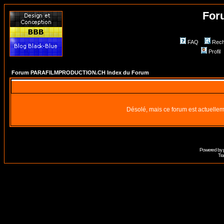
For
FAQ
Rech
Profil
Forum PARAFILMPRODUCTION.CH Index du Forum
Désolé, mais ce forum est actuellem
Powered by
Tra