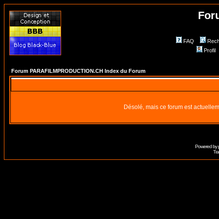
For
FAQ
Rech
Profil
Forum PARAFILMPRODUCTION.CH Index du Forum
Désolé, mais ce forum est actuellem
Powered by
Tra