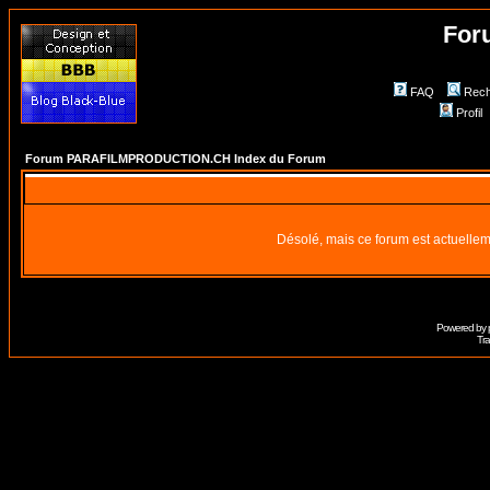
For
FAQ
Rech
Profil
Forum PARAFILMPRODUCTION.CH Index du Forum
Désolé, mais ce forum est actuellem
Powered by
Tra