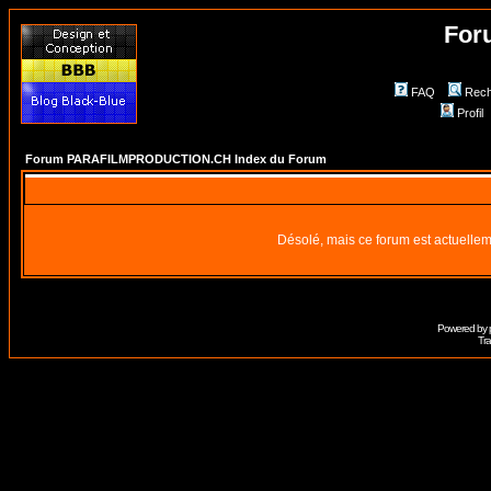
For
FAQ
Rech
Profil
Forum PARAFILMPRODUCTION.CH Index du Forum
Désolé, mais ce forum est actuellem
Powered by
Tra