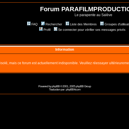
Forum PARAFILMPRODUCTI
Le parapente au Salève
FAQ
Rechercher
Liste des Membres
Groupes d'utilisa
Profil
Se connecter pour vérifier ses messages privés
Information
solé, mais ce forum est actuellement indisponible. Veuillez réessayer ultérieureme
Powered by
phpBB
© 2001, 2005 phpBB Group
Traduction par :
phpBB-fr.com