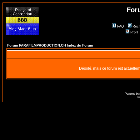
For
FAQ
Rech
Profil
Forum PARAFILMPRODUCTION.CH Index du Forum
Désolé, mais ce forum est actuellem
Powered by
Tra