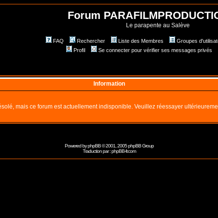
Forum PARAFILMPRODUCTI
Le parapente au Salève
FAQ
Rechercher
Liste des Membres
Groupes d'utilisa
Profil
Se connecter pour vérifier ses messages privés
Information
solé, mais ce forum est actuellement indisponible. Veuillez réessayer ultérieureme
Powered by
phpBB
© 2001, 2005 phpBB Group
Traduction par :
phpBB-fr.com