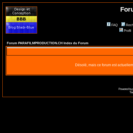
For
FAQ
Rech
Profil
Forum PARAFILMPRODUCTION.CH Index du Forum
Désolé, mais ce forum est actuellem
Powered by
Tra