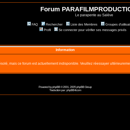
Forum PARAFILMPRODUCTI
Le parapente au Salève
FAQ
Rechercher
Liste des Membres
Groupes d'utilisa
Profil
Se connecter pour vérifier ses messages privés
Information
solé, mais ce forum est actuellement indisponible. Veuillez réessayer ultérieureme
Powered by
phpBB
© 2001, 2005 phpBB Group
Traduction par :
phpBB-fr.com