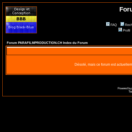
For
FAQ
Rech
Profil
Forum PARAFILMPRODUCTION.CH Index du Forum
Désolé, mais ce forum est actuellem
Powered by
Tra