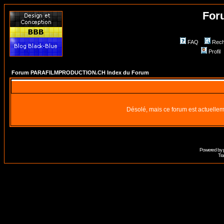
For
FAQ
Rech
Profil
Forum PARAFILMPRODUCTION.CH Index du Forum
Désolé, mais ce forum est actuellem
Powered by
Tra