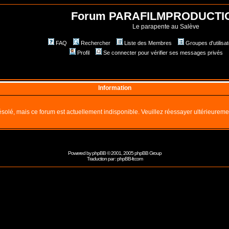
Forum PARAFILMPRODUCTI
Le parapente au Salève
FAQ
Rechercher
Liste des Membres
Groupes d'utilisa
Profil
Se connecter pour vérifier ses messages privés
Information
solé, mais ce forum est actuellement indisponible. Veuillez réessayer ultérieureme
Powered by
phpBB
© 2001, 2005 phpBB Group
Traduction par :
phpBB-fr.com