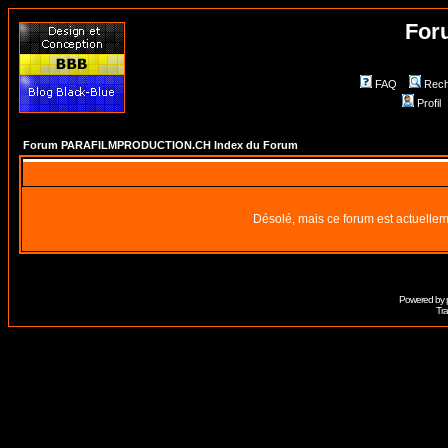
For
FAQ
Rech
Profil
Forum PARAFILMPRODUCTION.CH Index du Forum
Désolé, mais ce forum est actuellem
Powered by
Tra