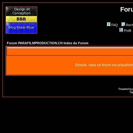
For
FAQ
Rech
Profil
Forum PARAFILMPRODUCTION.CH Index du Forum
Désolé, mais ce forum est actuellem
Powered by
Tra