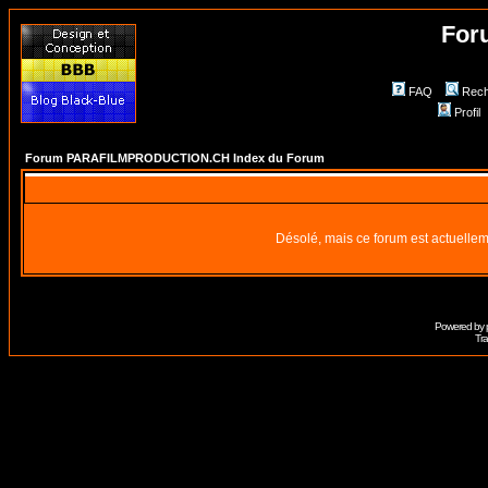
For
FAQ
Rech
Profil
Forum PARAFILMPRODUCTION.CH Index du Forum
Désolé, mais ce forum est actuellem
Powered by
Tra