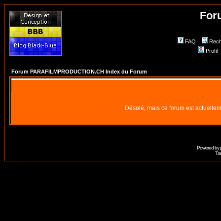
For
FAQ
Rech
Profil
Forum PARAFILMPRODUCTION.CH Index du Forum
Désolé, mais ce forum est actuellem
Powered by
Tra