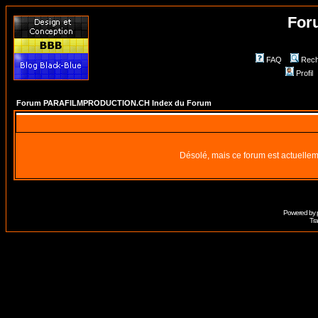
For
FAQ
Rech
Profil
Forum PARAFILMPRODUCTION.CH Index du Forum
Désolé, mais ce forum est actuellem
Powered by
Tra