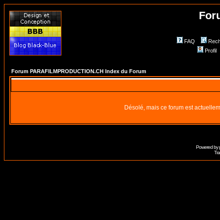
For
FAQ
Rech
Profil
Forum PARAFILMPRODUCTION.CH Index du Forum
Désolé, mais ce forum est actuellem
Powered by
Tra