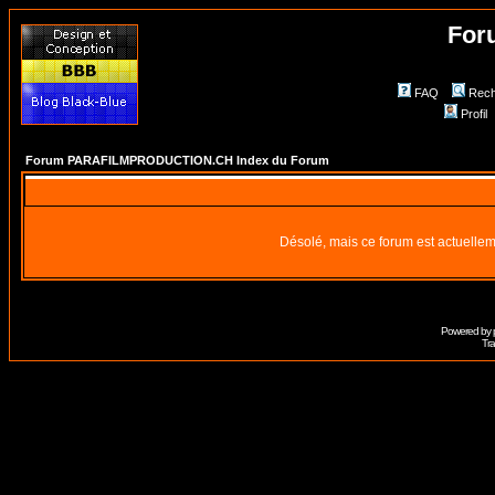
For
FAQ
Rech
Profil
Forum PARAFILMPRODUCTION.CH Index du Forum
Désolé, mais ce forum est actuellem
Powered by
Tra