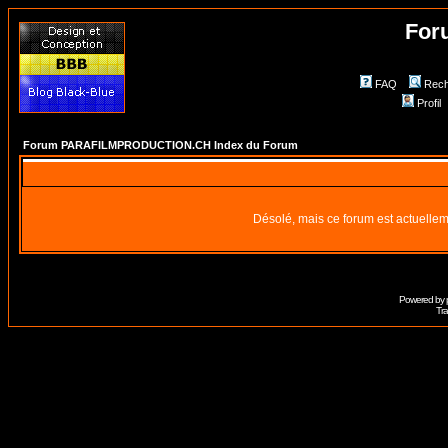
For
FAQ
Rech
Profil
Forum PARAFILMPRODUCTION.CH Index du Forum
Désolé, mais ce forum est actuellem
Powered by
Tra