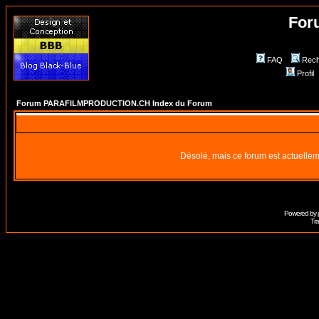
For
FAQ
Rech
Profil
Forum PARAFILMPRODUCTION.CH Index du Forum
Désolé, mais ce forum est actuellem
Powered by
Tra