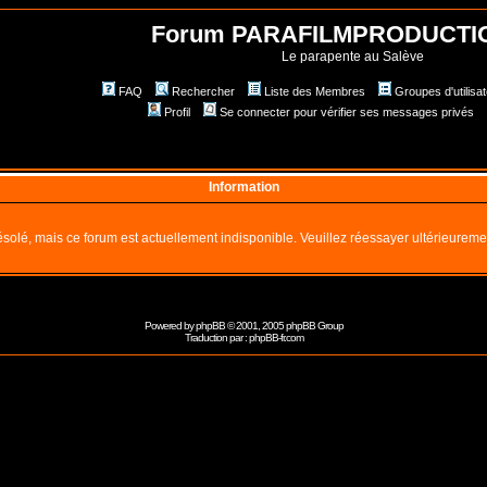
Forum PARAFILMPRODUCTI
Le parapente au Salève
FAQ
Rechercher
Liste des Membres
Groupes d'utilisa
Profil
Se connecter pour vérifier ses messages privés
Information
solé, mais ce forum est actuellement indisponible. Veuillez réessayer ultérieureme
Powered by
phpBB
© 2001, 2005 phpBB Group
Traduction par :
phpBB-fr.com