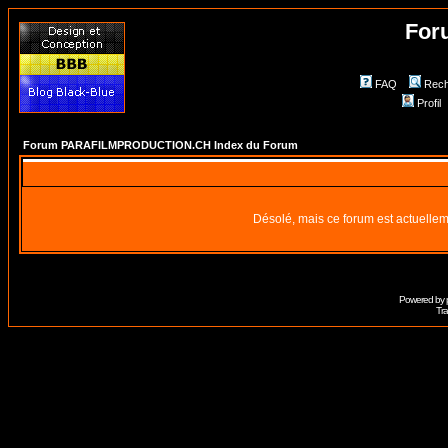
For
FAQ
Rech
Profil
Forum PARAFILMPRODUCTION.CH Index du Forum
Désolé, mais ce forum est actuellem
Powered by
Tra