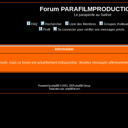
Forum PARAFILMPRODUCTI
Le parapente au Salève
FAQ
Rechercher
Liste des Membres
Groupes d'utilisa
Profil
Se connecter pour vérifier ses messages privés
Information
solé, mais ce forum est actuellement indisponible. Veuillez réessayer ultérieureme
Powered by
phpBB
© 2001, 2005 phpBB Group
Traduction par :
phpBB-fr.com