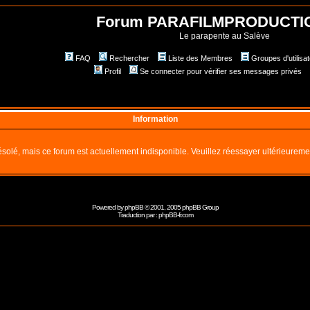
Forum PARAFILMPRODUCTI
Le parapente au Salève
FAQ
Rechercher
Liste des Membres
Groupes d'utilisa
Profil
Se connecter pour vérifier ses messages privés
Information
solé, mais ce forum est actuellement indisponible. Veuillez réessayer ultérieureme
Powered by
phpBB
© 2001, 2005 phpBB Group
Traduction par :
phpBB-fr.com