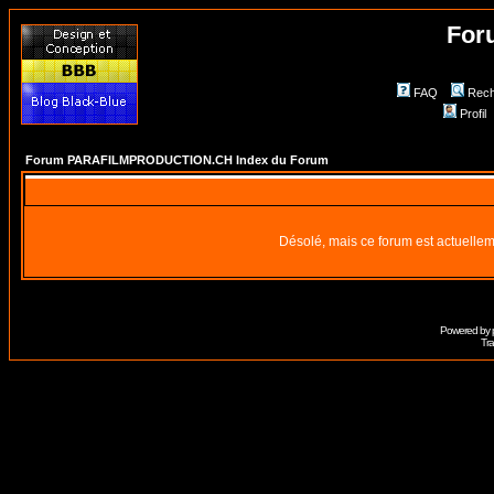
For
FAQ
Rech
Profil
Forum PARAFILMPRODUCTION.CH Index du Forum
Désolé, mais ce forum est actuellem
Powered by
Tra