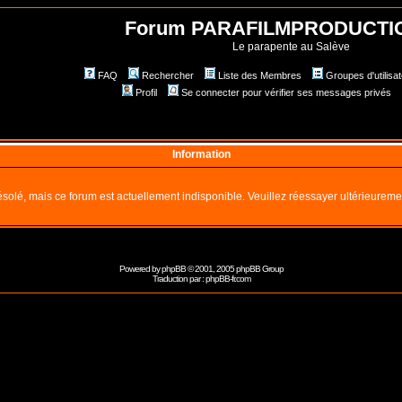
Forum PARAFILMPRODUCTI
Le parapente au Salève
FAQ
Rechercher
Liste des Membres
Groupes d'utilisa
Profil
Se connecter pour vérifier ses messages privés
Information
solé, mais ce forum est actuellement indisponible. Veuillez réessayer ultérieureme
Powered by
phpBB
© 2001, 2005 phpBB Group
Traduction par :
phpBB-fr.com