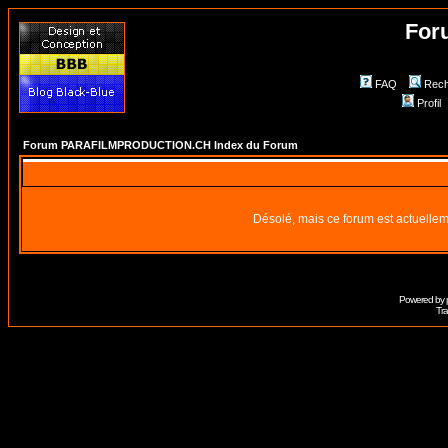
For
FAQ
Rech
Profil
Forum PARAFILMPRODUCTION.CH Index du Forum
Désolé, mais ce forum est actuellem
Powered by
Tra