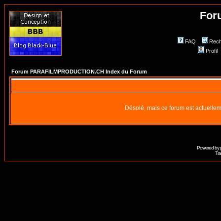
For
FAQ
Rech
Profil
Forum PARAFILMPRODUCTION.CH Index du Forum
Désolé, mais ce forum est actuellem
Powered by
Tra