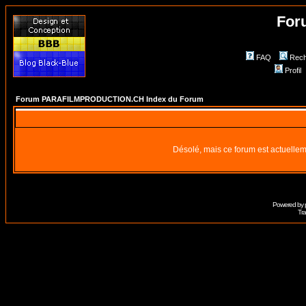
For
FAQ
Rech
Profil
Forum PARAFILMPRODUCTION.CH Index du Forum
Désolé, mais ce forum est actuellem
Powered by
Tra