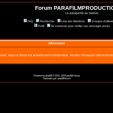
Forum PARAFILMPRODUCTI
Le parapente au Salève
FAQ
Rechercher
Liste des Membres
Groupes d'utilisa
Profil
Se connecter pour vérifier ses messages privés
Information
solé, mais ce forum est actuellement indisponible. Veuillez réessayer ultérieureme
Powered by
phpBB
© 2001, 2005 phpBB Group
Traduction par :
phpBB-fr.com