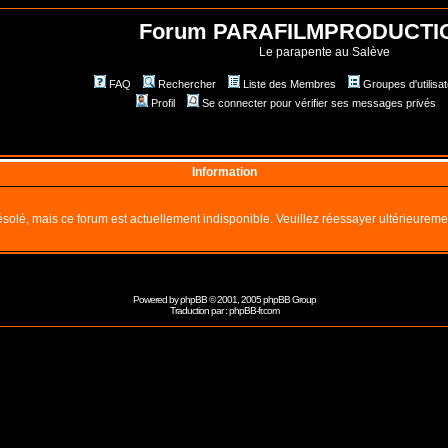
Forum PARAFILMPRODUCTI
Le parapente au Salève
FAQ
Rechercher
Liste des Membres
Groupes d'utilisa
Profil
Se connecter pour vérifier ses messages privés
Information
solé, mais ce forum est actuellement indisponible. Veuillez réessayer ultérieureme
Powered by
phpBB
© 2001, 2005 phpBB Group
Traduction par :
phpBB-fr.com