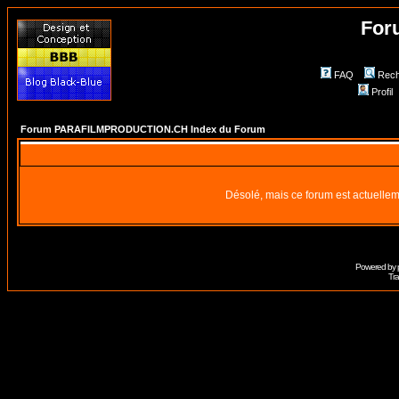
For
FAQ
Rech
Profil
Forum PARAFILMPRODUCTION.CH Index du Forum
Désolé, mais ce forum est actuellem
Powered by
Tra