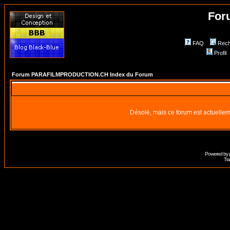
For
FAQ
Rech
Profil
Forum PARAFILMPRODUCTION.CH Index du Forum
Désolé, mais ce forum est actuellem
Powered by
Tra