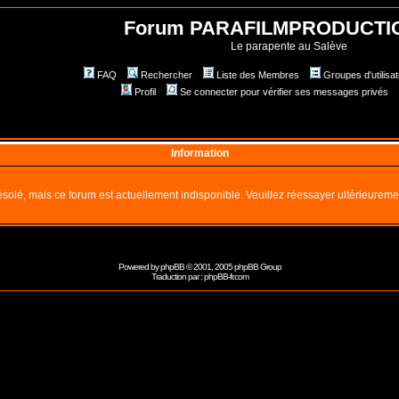
Forum PARAFILMPRODUCTI
Le parapente au Salève
FAQ
Rechercher
Liste des Membres
Groupes d'utilisa
Profil
Se connecter pour vérifier ses messages privés
Information
solé, mais ce forum est actuellement indisponible. Veuillez réessayer ultérieureme
Powered by
phpBB
© 2001, 2005 phpBB Group
Traduction par :
phpBB-fr.com