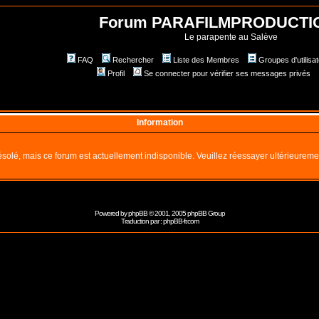
Forum PARAFILMPRODUCTI
Le parapente au Salève
FAQ
Rechercher
Liste des Membres
Groupes d'utilisa
Profil
Se connecter pour vérifier ses messages privés
Information
solé, mais ce forum est actuellement indisponible. Veuillez réessayer ultérieureme
Powered by
phpBB
© 2001, 2005 phpBB Group
Traduction par :
phpBB-fr.com