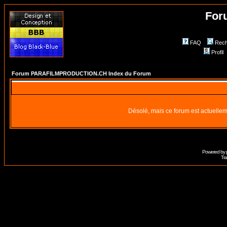
For
FAQ
Rech
Profil
Forum PARAFILMPRODUCTION.CH Index du Forum
Désolé, mais ce forum est actuellem
Powered by
Tra