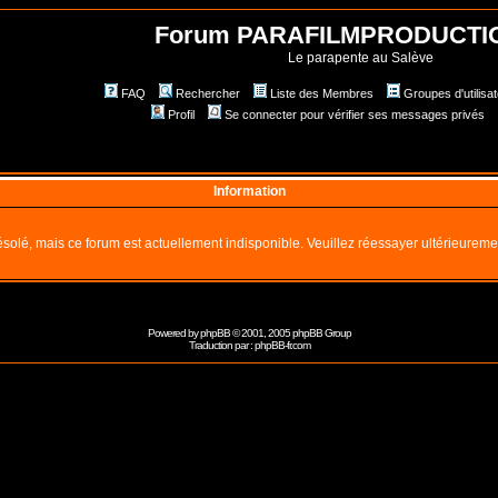
Forum PARAFILMPRODUCTI
Le parapente au Salève
FAQ
Rechercher
Liste des Membres
Groupes d'utilisa
Profil
Se connecter pour vérifier ses messages privés
Information
solé, mais ce forum est actuellement indisponible. Veuillez réessayer ultérieureme
Powered by
phpBB
© 2001, 2005 phpBB Group
Traduction par :
phpBB-fr.com