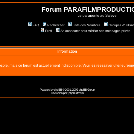
Forum PARAFILMPRODUCTI
Le parapente au Salève
FAQ
Rechercher
Liste des Membres
Groupes d'utilisa
Profil
Se connecter pour vérifier ses messages privés
Information
solé, mais ce forum est actuellement indisponible. Veuillez réessayer ultérieureme
Powered by
phpBB
© 2001, 2005 phpBB Group
Traduction par :
phpBB-fr.com