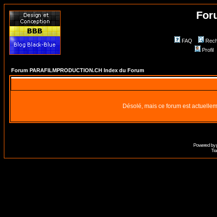
For
FAQ
Rech
Profil
Forum PARAFILMPRODUCTION.CH Index du Forum
Désolé, mais ce forum est actuellem
Powered by
Tra