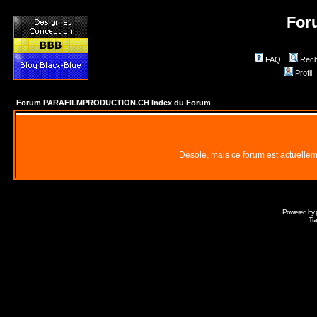
For
FAQ
Rech
Profil
Forum PARAFILMPRODUCTION.CH Index du Forum
Désolé, mais ce forum est actuellem
Powered by
Tra