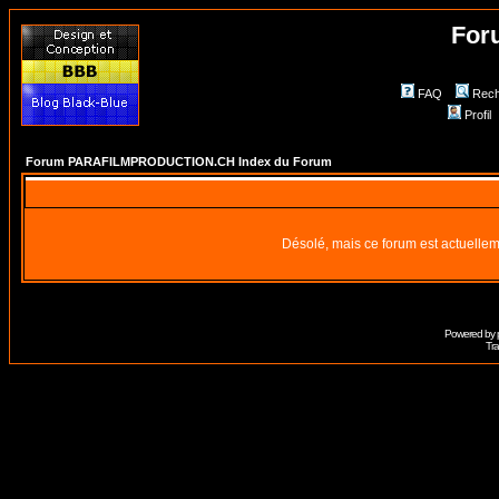
For
FAQ
Rech
Profil
Forum PARAFILMPRODUCTION.CH Index du Forum
Désolé, mais ce forum est actuellem
Powered by
Tra